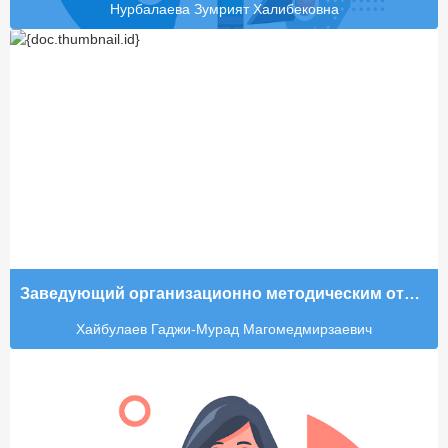
Нурбалаева Зумрият Халибековна
Заведующий организационно методическим отделом
Хайбулаев Гаджи-Мурад Магомедмирзаевич