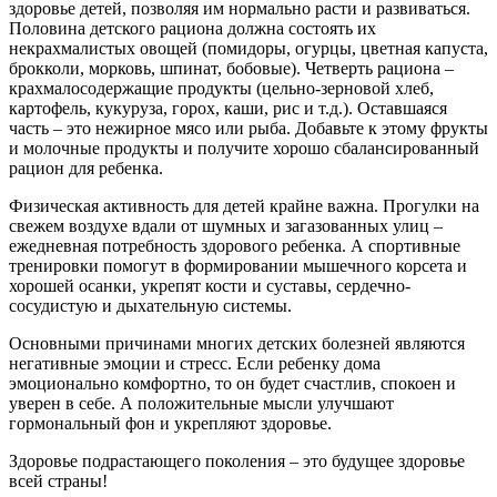
здоровье детей, позволяя им нормально расти и развиваться.
Половина детского рациона должна состоять их
некрахмалистых овощей (помидоры, огурцы, цветная капуста,
брокколи, морковь, шпинат, бобовые). Четверть рациона –
крахмалосодержащие продукты (цельно-зерновой хлеб,
картофель, кукуруза, горох, каши, рис и т.д.). Оставшаяся
часть – это нежирное мясо или рыба. Добавьте к этому фрукты
и молочные продукты и получите хорошо сбалансированный
рацион для ребенка.
Физическая активность для детей крайне важна. Прогулки на
свежем воздухе вдали от шумных и загазованных улиц –
ежедневная потребность здорового ребенка. А спортивные
тренировки помогут в формировании мышечного корсета и
хорошей осанки, укрепят кости и суставы, сердечно-
сосудистую и дыхательную системы.
Основными причинами многих детских болезней являются
негативные эмоции и стресс. Если ребенку дома
эмоционально комфортно, то он будет счастлив, спокоен и
уверен в себе. А положительные мысли улучшают
гормональный фон и укрепляют здоровье.
Здоровье подрастающего поколения – это будущее здоровье
всей страны!